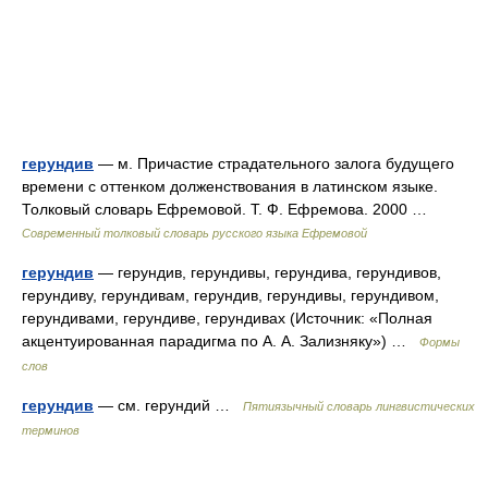
герундив
— м. Причастие страдательного залога будущего
времени с оттенком долженствования в латинском языке.
Толковый словарь Ефремовой. Т. Ф. Ефремова. 2000 …
Современный толковый словарь русского языка Ефремовой
герундив
— герундив, герундивы, герундива, герундивов,
герундиву, герундивам, герундив, герундивы, герундивом,
герундивами, герундиве, герундивах (Источник: «Полная
акцентуированная парадигма по А. А. Зализняку») …
Формы
слов
герундив
— см. герундий …
Пятиязычный словарь лингвистических
терминов