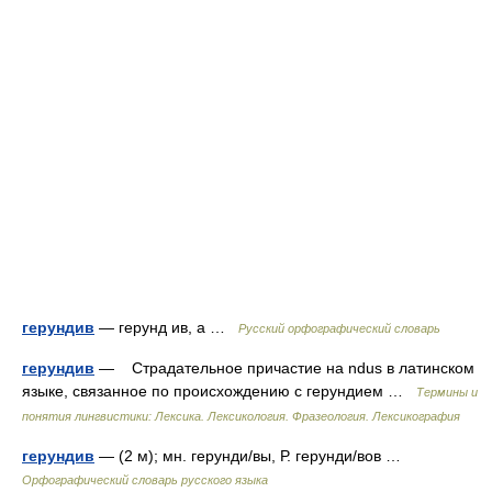
герундив
— герунд ив, а …
Русский орфографический словарь
герундив
— Страдательное причастие на ndus в латинском
языке, связанное по происхождению с герундием …
Термины и
понятия лингвистики: Лексика. Лексикология. Фразеология. Лексикография
герундив
— (2 м); мн. герунди/вы, Р. герунди/вов …
Орфографический словарь русского языка