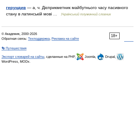
герундив
— а, ч. Дієприкметник майбутнього часу пасивного
стану в латинській мові …
Український тлумачний словник
© Академик, 2000-2026
18+
Обратная связь:
Техподдержка
,
Реклама на сайте
👣 Путешествия
Экспорт словарей на сайты
, сделанные на PHP,
Joomla,
Drupal,
WordPress, MODx.