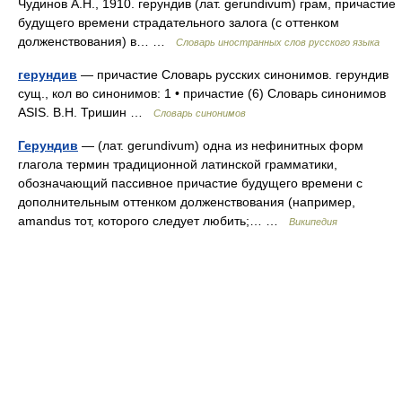
Чудинов А.Н., 1910. герундив (лат. gerundivum) грам, причастие
будущего времени страдательного залога (с оттенком
долженствования) в… …
Словарь иностранных слов русского языка
герундив
— причастие Словарь русских синонимов. герундив
сущ., кол во синонимов: 1 • причастие (6) Словарь синонимов
ASIS. В.Н. Тришин …
Словарь синонимов
Герундив
— (лат. gerundivum) одна из нефинитных форм
глагола термин традиционной латинской грамматики,
обозначающий пассивное причастие будущего времени с
дополнительным оттенком долженствования (например,
amandus тот, которого следует любить;… …
Википедия