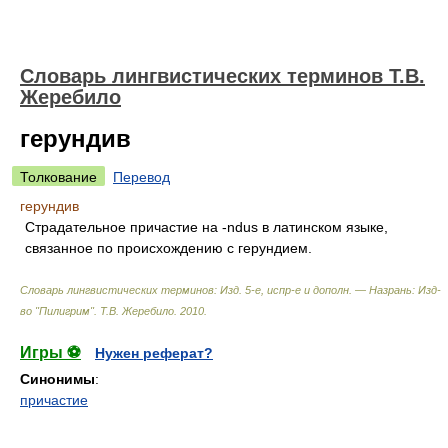
Словарь лингвистических терминов Т.В.
Жеребило
герундив
Толкование
Перевод
герундив
Страдательное причастие на -ndus в латинском языке,
связанное по происхождению с герундием.
Словарь лингвистических терминов: Изд. 5-е, испр-е и дополн. — Назрань: Изд-
во "Пилигрим"
.
Т.В. Жеребило
.
2010
.
Игры ⚽
Нужен реферат?
Синонимы
:
причастие